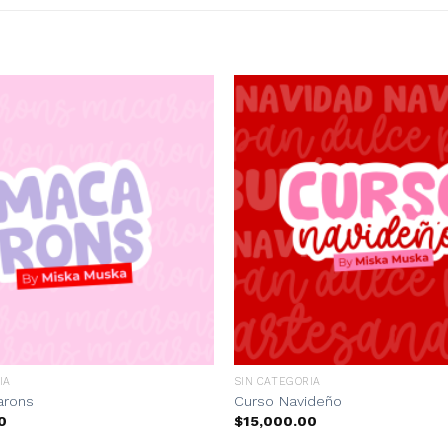
IA
SIN CATEGORIA
arons
Curso Navideño
0
$
15,000.00