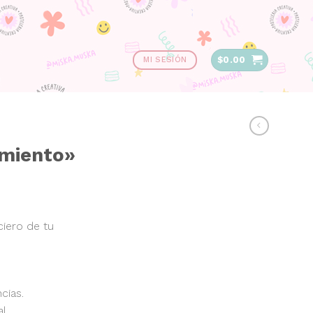
$
0.00
MI SESIÓN
imiento»
iero de tu
cias.
l.